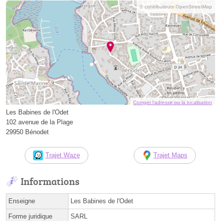
© contributeurs OpenStreetMap
Corriger l’adresse ou la localisation
Les Babines de l'Odet
102 avenue de la Plage
29950 Bénodet
Trajet Waze
Trajet Maps
Informations
Enseigne
Les Babines de l'Odet
Forme juridique
SARL