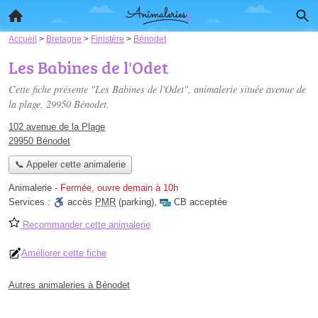
Accueil
>
Bretagne
>
Finistère
>
Bénodet
Les Babines de l'Odet
Cette fiche présente "Les Babines de l'Odet", animalerie située
avenue de
la plage
, 29950 Bénodet.
102 avenue de la Plage
29950 Bénodet
📞 Appeler cette animalerie
Animalerie
-
Fermée, ouvre demain à 10h
Services :
accès
PMR
(parking)
,
CB acceptée
Recommander cette animalerie
Améliorer cette fiche
Autres animaleries à Bénodet