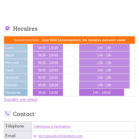
Horaires
Samedi prochain :
Jour férié (Assomption), les horaires peuvent varier
Lundi
9h30 - 12h30
14h - 19h
Mardi
9h30 - 12h30
14h - 19h
Mercredi
9h30 - 12h30
14h - 19h
Jeudi
9h30 - 12h30
14h - 19h
Vendredi
9h30 - 12h30
14h - 19h
Samedi
9h30 - 12h30
14h - 19h
Dimanche
9h30 - 12h30
14h - 18h30
Signaler une erreur
Contact
Téléphone
Téléphoner à l'animalerie
Email
dirchateaudunⓐjardiland.com