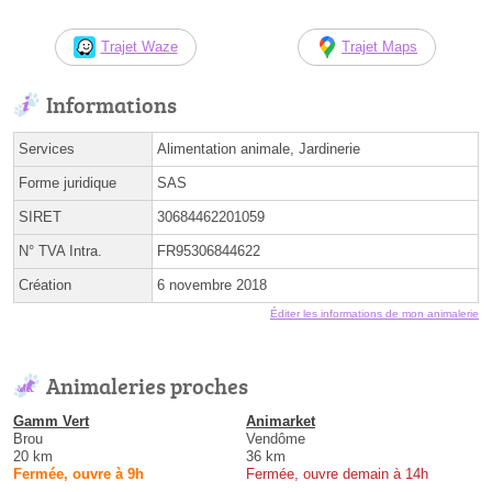
Trajet Waze
Trajet Maps
Informations
Services
Alimentation animale, Jardinerie
Forme juridique
SAS
SIRET
30684462201059
N° TVA Intra.
FR95306844622
Création
6 novembre 2018
Éditer les informations de mon animalerie
Animaleries proches
Gamm Vert
Animarket
Brou
Vendôme
20 km
36 km
Fermée, ouvre à 9h
Fermée, ouvre demain à 14h