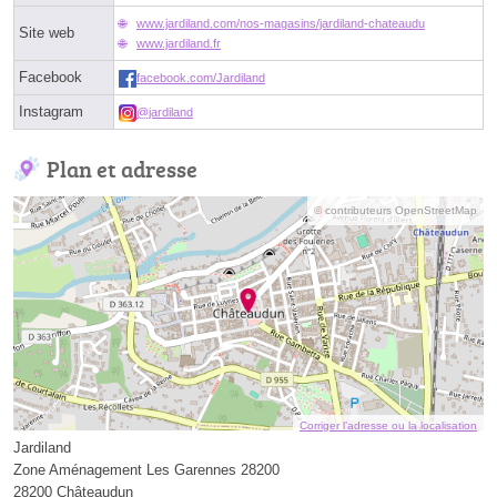
www.jardiland.com/nos-magasins/jardiland-chateaudu
Site web
www.jardiland.fr
Facebook
facebook.com/Jardiland
Instagram
@jardiland
Plan et adresse
© contributeurs OpenStreetMap
Corriger l’adresse ou la localisation
Jardiland
Zone Aménagement Les Garennes 28200
28200 Châteaudun