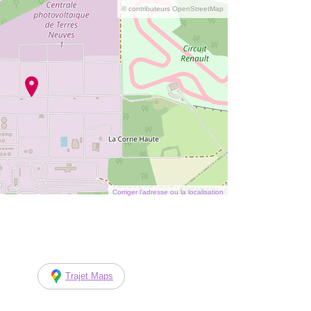
© contributeurs OpenStreetMap
Corriger l’adresse ou la localisation
Trajet Maps