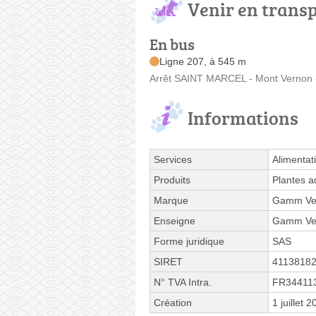
Venir en trans
En bus
Ligne 207, à 545 m
Arrêt SAINT MARCEL - Mont Vernon - L
Informations
Services
Alimentat
Produits
Plantes a
Marque
Gamm Ve
Enseigne
Gamm Ve
Forme juridique
SAS
SIRET
4113818
N° TVA Intra.
FR34411
Création
1 juillet 