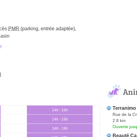
cès
PMR
(parking, entrée adaptée)
,
gasin
e
l
Ani
Terranimo
14h - 19h
Rue de la Cr
14h - 19h
2.8 km
Ouverte jus
14h - 19h
Beauté Ca