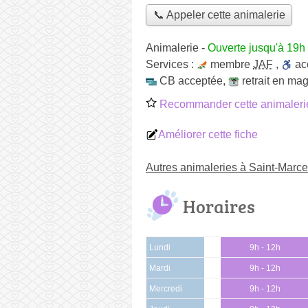
📞 Appeler cette animalerie
Animalerie
-
Ouverte jusqu'à 19h
Services :
membre
JAF
,
ac
CB acceptée
,
retrait en ma
Recommander cette animaleri
Améliorer cette fiche
Autres animaleries à Saint-Marce
Horaires
Lundi
9h - 12h
Mardi
9h - 12h
Mercredi
9h - 12h