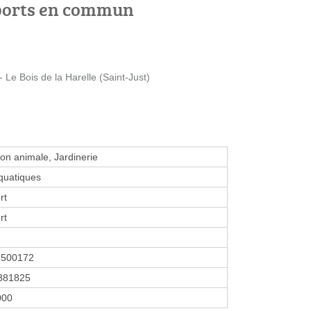
ports en commun
e Bois de la Harelle (Saint-Just)
ion animale, Jardinerie
quatiques
rt
rt
2500172
381825
2000