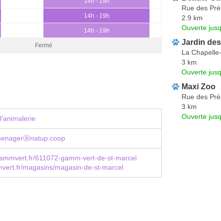
14h - 19h
Rue des Pré
14h - 19h
2.9 km
Ouverte jus
14h - 19h
Jardin des
Fermé
La Chapelle-
3 km
Ouverte jus
Maxi Zoo
Rue des Pré
3 km
Ouverte jus
l'animalerie
menagerⓐnatup.coop
ammvert.fr/611072-gamm-vert-de-st-marcel
ert.fr/magasins/magasin-de-st-marcel