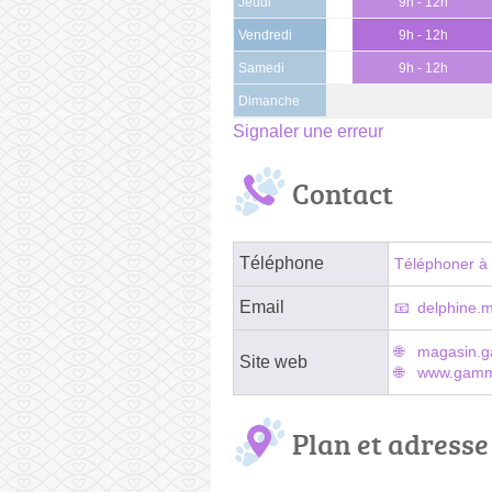
Jeudi
9h - 12h
Vendredi
9h - 12h
Samedi
9h - 12h
Dimanche
Signaler une erreur
Contact
Téléphone
Téléphoner à 
Email
delphine.
magasin.g
Site web
www.gammv
Plan et adresse