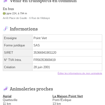
Venir en transports en commun
En bus
Ligne 224, à 794 m
Arrêt Place de Gaulle - 6 Rue de l’Abbaye
Informations
Enseigne
Point Vert
Forme juridique
SAS
SIRET
35366941901120
N° TVA Intra.
FR56353669419
Création
28 juin 2001
Éditer les informations de mon animalerie
Animaleries proches
Agrial
La Maison Point Vert
Quetteville
Pont-l'Évêque
11 km
13 km