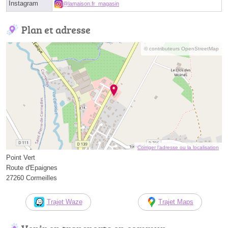
Instagram
@lamaison.fr_magasin
Plan et adresse
© contributeurs OpenStreetMap
Corriger l’adresse ou la localisation
Point Vert
Route d'Epaignes
27260 Cormeilles
Trajet Waze
Trajet Maps