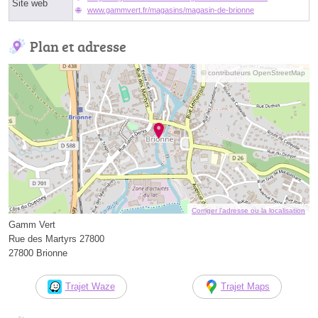
Site web
www.gammvert.fr/magasins/magasin-de-brionne
Plan et adresse
© contributeurs OpenStreetMap
Corriger l’adresse ou la localisation
Gamm Vert
Rue des Martyrs 27800
27800 Brionne
Trajet Waze
Trajet Maps