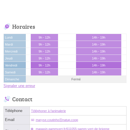
Horaires
Lundi
9h - 12h
14h - 19h
Mardi
9h - 12h
14h - 19h
Mercredi
9h - 12h
14h - 19h
Jeudi
9h - 12h
14h - 19h
Vendredi
9h - 12h
14h - 19h
Samedi
9h - 12h
14h - 19h
Dimanche
Fermé
Signaler une erreur
Contact
Téléphone
Téléphoner à l'animalerie
Email
maryse.coutinhoⓐnatup.coop
magasin.gammvert.fr/611055-gamm-vert-de-brionne