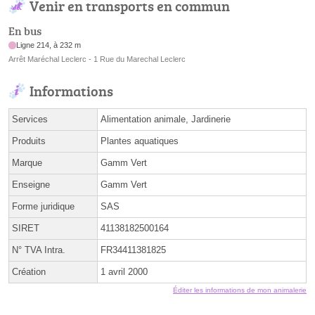
Venir en transports en commun
En bus
Ligne 214, à 232 m
Arrêt Maréchal Leclerc - 1 Rue du Marechal Leclerc
Informations
Services
Alimentation animale, Jardinerie
Produits
Plantes aquatiques
Marque
Gamm Vert
Enseigne
Gamm Vert
Forme juridique
SAS
SIRET
41138182500164
N° TVA Intra.
FR34411381825
Création
1 avril 2000
Éditer les informations de mon animalerie