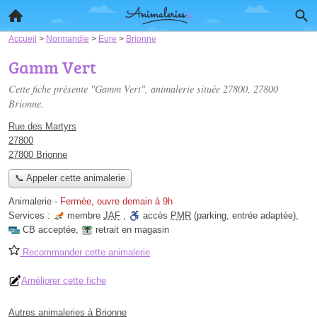
Accueil
>
Normandie
>
Eure
>
Brionne
Gamm Vert
Cette fiche présente "Gamm Vert", animalerie située
27800
, 27800
Brionne.
Rue des Martyrs
27800
27800 Brionne
📞 Appeler cette animalerie
Animalerie
-
Fermée, ouvre demain à 9h
Services :
membre
JAF
,
accès
PMR
(parking, entrée adaptée)
,
CB acceptée
,
retrait en magasin
Recommander cette animalerie
Améliorer cette fiche
Autres animaleries à Brionne