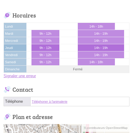
Horaires
Lundi
14h - 18h
Mardi
9h - 12h
14h - 19h
Mercredi
9h - 12h
14h - 19h
Jeudi
9h - 12h
14h - 19h
Vendredi
9h - 12h
14h - 19h
Samedi
9h - 12h
14h - 18h
Dimanche
Fermé
Signaler une erreur
Contact
Téléphone
Téléphoner à l'animalerie
Plan et adresse
© contributeurs OpenStreetMap