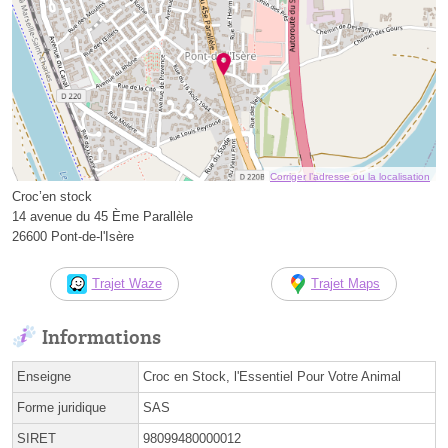
Corriger l’adresse ou la localisation
Croc’en stock
14 avenue du 45 Ème Parallèle
26600 Pont-de-l'Isère
Trajet Waze
Trajet Maps
Informations
Enseigne
Croc en Stock, l'Essentiel Pour Votre Animal
Forme juridique
SAS
SIRET
98099480000012