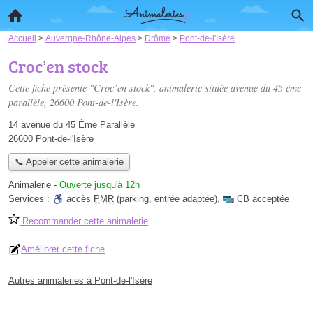
Accueil
>
Auvergne-Rhône-Alpes
>
Drôme
>
Pont-de-l'Isère
Croc’en stock
Cette fiche présente "Croc’en stock", animalerie située
avenue du 45 ème
parallèle
, 26600 Pont-de-l'Isère.
14 avenue du 45 Ème Parallèle
26600 Pont-de-l'Isère
📞 Appeler cette animalerie
Animalerie
-
Ouverte jusqu'à 12h
Services :
accès
PMR
(parking, entrée adaptée)
,
CB acceptée
Recommander cette animalerie
Améliorer cette fiche
Autres animaleries à Pont-de-l'Isère