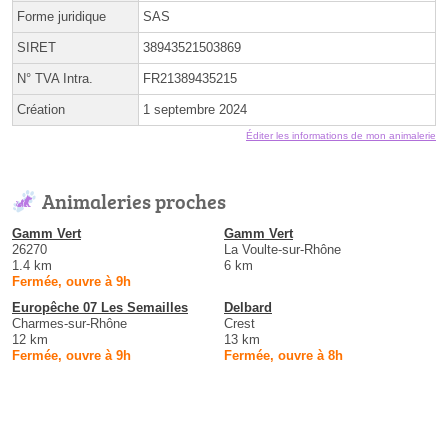
Forme juridique
SAS
SIRET
38943521503869
N° TVA Intra.
FR21389435215
Création
1 septembre 2024
Éditer les informations de mon animalerie
Animaleries proches
Gamm Vert
Gamm Vert
26270
La Voulte-sur-Rhône
1.4 km
6 km
Fermée, ouvre à 9h
Europêche 07 Les Semailles
Delbard
Charmes-sur-Rhône
Crest
12 km
13 km
Fermée, ouvre à 9h
Fermée, ouvre à 8h