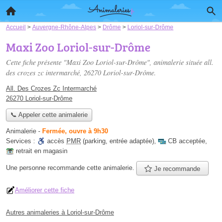
Accueil
>
Auvergne-Rhône-Alpes
>
Drôme
>
Loriol-sur-Drôme
Maxi Zoo Loriol-sur-Drôme
Cette fiche présente "Maxi Zoo Loriol-sur-Drôme", animalerie située
all.
des crozes zc intermarché
, 26270 Loriol-sur-Drôme.
All. Des Crozes Zc Intermarché
26270 Loriol-sur-Drôme
📞 Appeler cette animalerie
Animalerie
-
Fermée, ouvre à 9h30
Services :
accès
PMR
(parking, entrée adaptée)
,
CB acceptée
,
retrait en magasin
Une personne
recommande
cette animalerie.
Je recommande
Améliorer cette fiche
Autres animaleries à Loriol-sur-Drôme