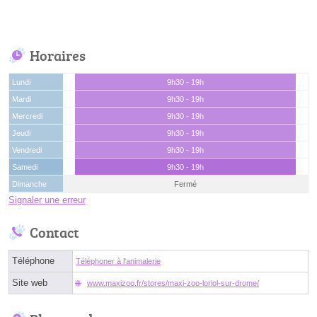
Horaires
Lundi
9h30 - 19h
Mardi
9h30 - 19h
Mercredi
9h30 - 19h
Jeudi
9h30 - 19h
Vendredi
9h30 - 19h
Samedi
9h30 - 19h
Dimanche
Fermé
Signaler une erreur
Contact
Téléphone
Téléphoner à l'animalerie
Site web
www.maxizoo.fr/stores/maxi-zoo-loriol-sur-drome/