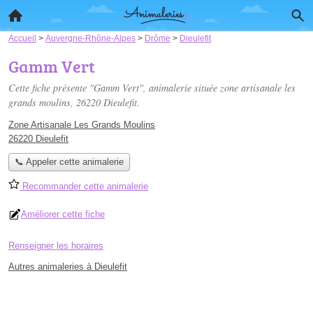
Accueil
>
Auvergne-Rhône-Alpes
>
Drôme
>
Dieulefit
Gamm Vert
Cette fiche présente "Gamm Vert", animalerie située
zone artisanale les
grands moulins
, 26220 Dieulefit.
Zone Artisanale Les Grands Moulins
26220 Dieulefit
📞 Appeler cette animalerie
Recommander cette animalerie
Améliorer cette fiche
Renseigner les horaires
Autres animaleries à Dieulefit