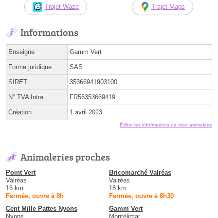
Trajet Waze
Trajet Maps
Informations
Enseigne
Gamm Vert
Forme juridique
SAS
SIRET
35366941903100
N° TVA Intra.
FR56353669419
Création
1 avril 2023
Éditer les informations de mon animalerie
Animaleries proches
Point Vert
Bricomarché Valréas
Valréas
Valréas
16 km
18 km
Fermée, ouvre à 8h
Fermée, ouvre à 8h30
Cent Mille Pattes Nyons
Gamm Vert
Nyons
Montélimar