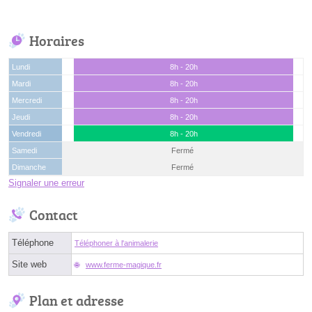
Horaires
Lundi
8h - 20h
Mardi
8h - 20h
Mercredi
8h - 20h
Jeudi
8h - 20h
Vendredi
8h - 20h
Samedi
Fermé
Dimanche
Fermé
Signaler une erreur
Contact
Téléphone
Téléphoner à l'animalerie
Site web
www.ferme-magique.fr
Plan et adresse