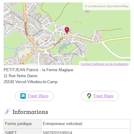
© contributeurs OpenStreetMap
Corriger l’adresse ou la localisation
PETITJEAN Patrick - la Ferme Magique
11 Rue Notre Dame
25530 Vercel-Villedieu-le-Camp
Trajet Waze
Trajet Maps
Informations
Forme juridique
Entrepreneur individuel
SIRET
50079203100014