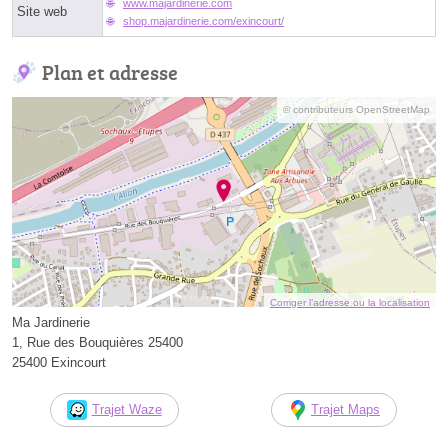
www.majardinerie.com
Site web
shop.majardinerie.com/exincourt/
Plan et adresse
© contributeurs OpenStreetMap
Corriger l’adresse ou la localisation
Ma Jardinerie
1, Rue des Bouquières 25400
25400 Exincourt
Trajet Waze
Trajet Maps