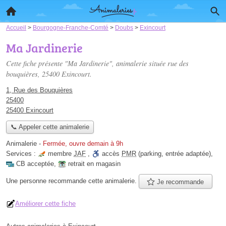
Accueil
>
Bourgogne-Franche-Comté
>
Doubs
>
Exincourt
Ma Jardinerie
Cette fiche présente "Ma Jardinerie", animalerie située
rue des
bouquières
, 25400 Exincourt.
1, Rue des Bouquières
25400
25400 Exincourt
📞 Appeler cette animalerie
Animalerie
-
Fermée, ouvre demain à 9h
Services :
membre
JAF
,
accès
PMR
(parking, entrée adaptée)
,
CB acceptée
,
retrait en magasin
Une personne
recommande
cette animalerie.
Je recommande
Améliorer cette fiche