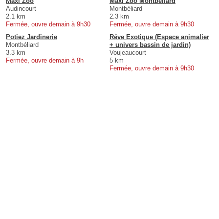
Maxi Zoo
Maxi Zoo Montbéliard
Audincourt
Montbéliard
2.1 km
2.3 km
Fermée, ouvre demain à 9h30
Fermée, ouvre demain à 9h30
Potiez Jardinerie
Rêve Exotique (Espace animalier
Montbéliard
+ univers bassin de jardin)
3.3 km
Voujeaucourt
Fermée, ouvre demain à 9h
5 km
Fermée, ouvre demain à 9h30