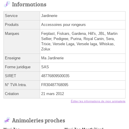
Informations
Service
Jardinerie
Produits
Accessoires pour rongeurs
Marques
Ferplast, Fiskars, Gardena, Hill's, JBL, Martin
Sellier, Pedigree, Purina, Royal Canin, Sera,
Trixie, Versele Laga, Versele laga, Whiskas,
Zolux
Enseigne
Ma Jardinerie
Forme juridique
SAS
SIRET
48776809500035
N° TVA Intra.
FR30487768095
Création
21 mars 2012
Éditer les informations de mon animalerie
Animaleries proches