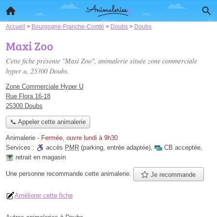
Accueil
>
Bourgogne-Franche-Comté
>
Doubs
>
Doubs
Maxi Zoo
Cette fiche présente "Maxi Zoo", animalerie située
zone commerciale
hyper u
, 25300 Doubs.
Zone Commerciale Hyper U
Rue Flora 16-18
25300 Doubs
📞 Appeler cette animalerie
Animalerie
-
Fermée, ouvre lundi à 9h30
Services :
accès
PMR
(parking, entrée adaptée)
,
CB acceptée
,
retrait en magasin
Une personne
recommande
cette animalerie.
Je recommande
Améliorer cette fiche