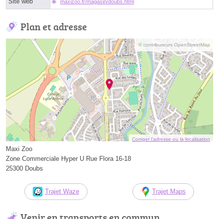
Site web
maxizoo.fr/magasin/doubs.html
Plan et adresse
© contributeurs OpenStreetMap
Corriger l’adresse ou la localisation
Maxi Zoo
Zone Commerciale Hyper U Rue Flora 16-18
25300 Doubs
Trajet Waze
Trajet Maps
Venir en transports en commun