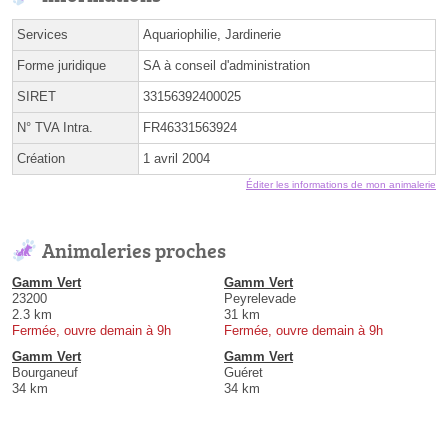
Services
Aquariophilie, Jardinerie
Forme juridique
SA à conseil d'administration
SIRET
33156392400025
N° TVA Intra.
FR46331563924
Création
1 avril 2004
Éditer les informations de mon animalerie
Animaleries proches
Gamm Vert
Gamm Vert
23200
Peyrelevade
2.3 km
31 km
Fermée, ouvre demain à 9h
Fermée, ouvre demain à 9h
Gamm Vert
Gamm Vert
Bourganeuf
Guéret
34 km
34 km