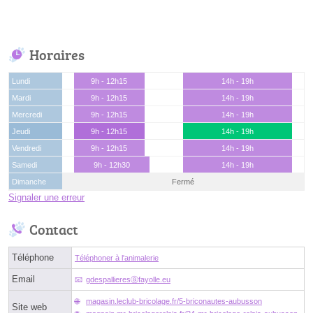
Horaires
Lundi
9h - 12h15
14h - 19h
Mardi
9h - 12h15
14h - 19h
Mercredi
9h - 12h15
14h - 19h
Jeudi
9h - 12h15
14h - 19h
Vendredi
9h - 12h15
14h - 19h
Samedi
9h - 12h30
14h - 19h
Dimanche
Fermé
Signaler une erreur
Contact
Téléphone
Téléphoner à l'animalerie
Email
gdespallieresⓐfayolle.eu
magasin.leclub-bricolage.fr/5-briconautes-aubusson
Site web