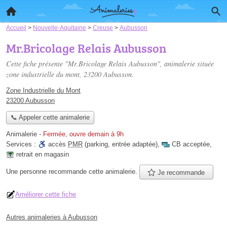
Accueil
>
Nouvelle-Aquitaine
>
Creuse
>
Aubusson
Mr.Bricolage Relais Aubusson
Cette fiche présente "Mr.Bricolage Relais Aubusson", animalerie située
zone industrielle du mont
, 23200 Aubusson.
Zone Industrielle du Mont
23200 Aubusson
📞 Appeler cette animalerie
Animalerie
-
Fermée, ouvre demain à 9h
Services :
accès
PMR
(parking, entrée adaptée)
,
CB acceptée
,
retrait en magasin
Une personne
recommande
cette animalerie.
Je recommande
Améliorer cette fiche
Autres animaleries à Aubusson