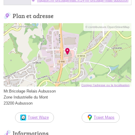
magasin.mr-bricolagerelais.fr/24-mr-bricolage-relais-aubusson
Plan et adresse
© contributeurs OpenStreetMap
Corriger l’adresse ou la localisation
Mr.Bricolage Relais Aubusson
Zone Industrielle du Mont
23200 Aubusson
Trajet Waze
Trajet Maps
Informations