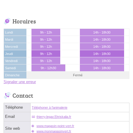
Horaires
Lundi
9h - 12h
14h - 18h30
Mardi
9h - 12h
14h - 18h30
Mercredi
9h - 12h
14h - 18h30
Jeudi
9h - 12h
14h - 18h30
Vendredi
9h - 12h
14h - 18h30
Samedi
9h - 12h30
14h - 18h30
Dimanche
Fermé
Signaler une erreur
Contact
Téléphone
Téléphoner à l'animalerie
Email
thierry.legacⓐtriskalia.fr
www.magasin-point-vert.fr
Site web
www.monmagasinvert.fr