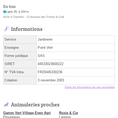
En bus
Ligne 30, à 154 m
Arrêt 4 Chemins - 22 Avenue des Frères le Gall
Informations
Service
Jardinerie
Enseigne
Point Vert
Forme juridique
SAS
SIRET
44533023600222
N° TVA Intra.
FR20445330236
Création
3 novembre 2003
Éditer les informations de mon animalerie
Animaleries proches
Gamm Vert Village Even Agri
Roxie & Cie
Plouigneau
Lannion