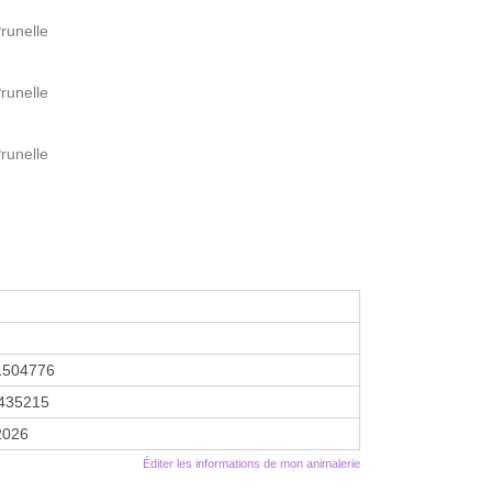
runelle
runelle
runelle
1504776
435215
 2026
Éditer les informations de mon animalerie