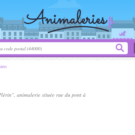
érin
Plérin", animalerie située
rue du pont à