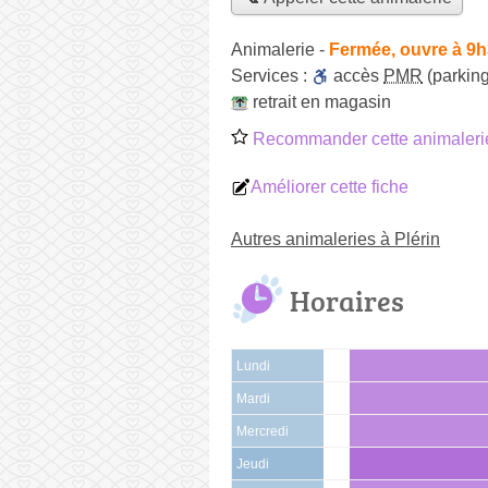
Animalerie
-
Fermée, ouvre à 9
Services :
accès
PMR
(parking
retrait en magasin
Recommander cette animaleri
Améliorer cette fiche
Autres animaleries à Plérin
Horaires
Lundi
Mardi
Mercredi
Jeudi