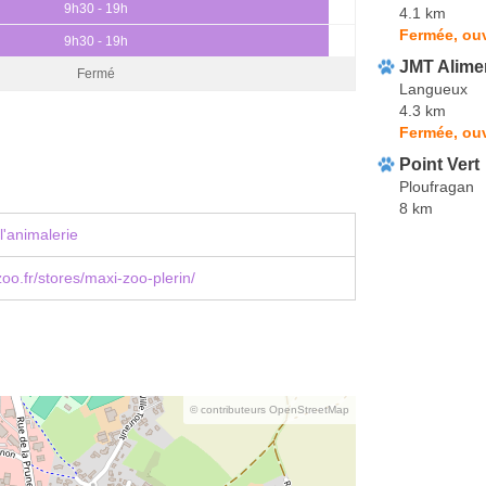
9h30 - 19h
4.1 km
Fermée, ou
9h30 - 19h
JMT Alime
Fermé
Langueux
4.3 km
Fermée, ou
Point Vert
Ploufragan
8 km
l'animalerie
o.fr/stores/maxi-zoo-plerin/
© contributeurs OpenStreetMap