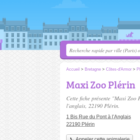
Accueil
>
Bretagne
>
Côtes-d'Armor
>
Pl
Maxi Zoo Plérin
Cette fiche présente "Maxi Zoo 
l'anglais
, 22190 Plérin.
1 Bis Rue du Pont à l'Anglais
22190 Plérin
📞 Appeler cette animalerie