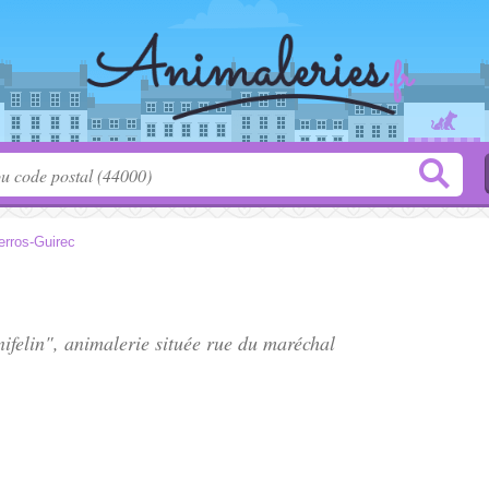
erros-Guirec
ifelin", animalerie située
rue du maréchal