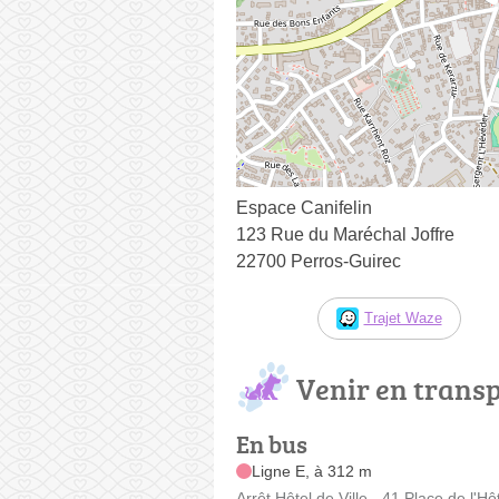
Espace Canifelin
123 Rue du Maréchal Joffre
22700 Perros-Guirec
Trajet Waze
Venir en trans
En bus
Ligne E, à 312 m
Arrêt Hôtel de Ville - 41 Place de l'Hôt