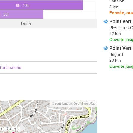
Lannion
9h - 18h
8 km
Fermée, ou
 - 15h
Point Vert
Fermé
Plestin-les-
22 km
Ouverte jus
Point Vert
Bégard
23 km
Ouverte jus
l'animalerie
© contributeurs OpenStreetMap