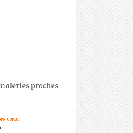
maleries proches
vre à 9h30
ie