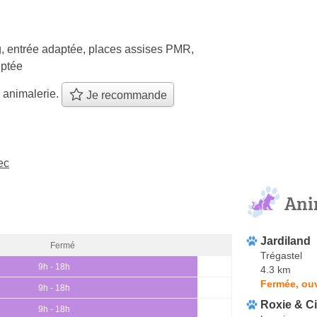
, entrée adaptée, places assises PMR,
ptée
 animalerie.
Je recommande
ec
Ani
Jardiland
Fermé
Trégastel
9h - 18h
4.3 km
Fermée, ou
9h - 18h
Roxie & C
9h - 18h