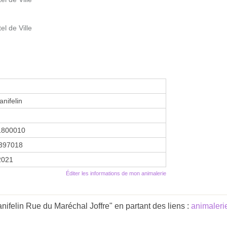
el de Ville
nifelin
1800010
397018
 2021
Éditer les informations de mon animalerie
ifelin Rue du Maréchal Joffre" en partant des liens :
animaleri