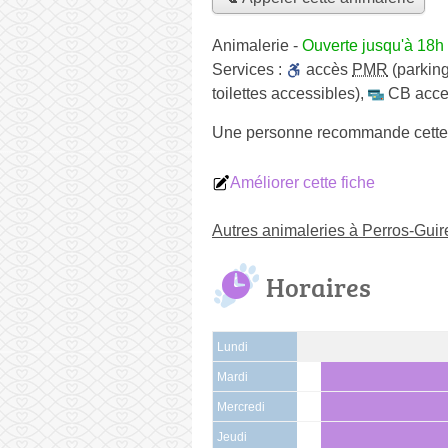
Animalerie
-
Ouverte jusqu'à 18h
Services :
accès
PMR
(parking
toilettes accessibles)
,
CB acce
Une personne
recommande
cette
Améliorer cette fiche
Autres animaleries à Perros-Guir
Horaires
Lundi
Mardi
Mercredi
Jeudi