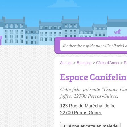
Accueil
>
Bretagne
>
Côtes-d'Armor
>
P
Espace Canifelin
Cette fiche présente "Espace Can
joffre
, 22700 Perros-Guirec.
123 Rue du Maréchal Joffre
22700 Perros-Guirec
📞 Appeler cette animalerie