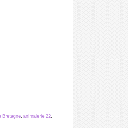
e Bretagne
,
animalerie 22
,