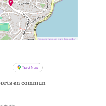
Corriger l’adresse ou la localisation
Trajet Maps
ports en commun
el de Ville