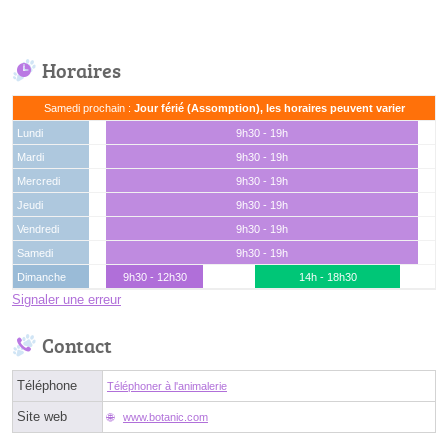
Horaires
Samedi prochain :
Jour férié (Assomption), les horaires peuvent varier
Lundi
9h30 - 19h
Mardi
9h30 - 19h
Mercredi
9h30 - 19h
Jeudi
9h30 - 19h
Vendredi
9h30 - 19h
Samedi
9h30 - 19h
Dimanche
9h30 - 12h30
14h - 18h30
Signaler une erreur
Contact
Téléphone
Téléphoner à l'animalerie
Site web
www.botanic.com