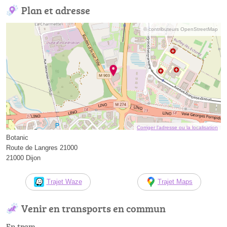
Plan et adresse
© contributeurs OpenStreetMap
Corriger l’adresse ou la localisation
Botanic
Route de Langres 21000
21000 Dijon
Trajet Waze
Trajet Maps
Venir en transports en commun
En tram