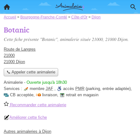
Accueil
>
Bourgogne-Franche-Comté
>
Côte-d'Or
>
Dijon
Botanic
Cette fiche présente "Botanic", animalerie située
21000
, 21000 Dijon.
Route de Langres
21000
21000 Dijon
📞 Appeler cette animalerie
Animalerie
-
Ouverte jusqu'à 18h30
Services :
membre
JAF
,
accès
PMR
(parking, entrée adaptée)
,
CB acceptée
,
livraison
,
retrait en magasin
Recommander cette animalerie
Améliorer cette fiche
Autres animaleries à Dijon