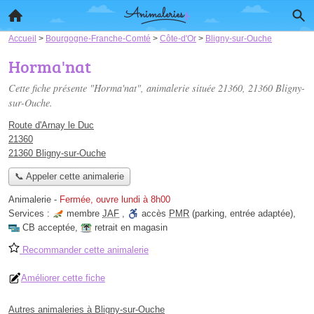
Accueil
>
Bourgogne-Franche-Comté
>
Côte-d'Or
>
Bligny-sur-Ouche
Horma'nat
Cette fiche présente "Horma'nat", animalerie située
21360
, 21360 Bligny-
sur-Ouche.
Route d'Arnay le Duc
21360
21360 Bligny-sur-Ouche
📞 Appeler cette animalerie
Animalerie
-
Fermée, ouvre lundi à 8h00
Services :
membre
JAF
,
accès
PMR
(parking, entrée adaptée)
,
CB acceptée
,
retrait en magasin
Recommander cette animalerie
Améliorer cette fiche
Autres animaleries à Bligny-sur-Ouche