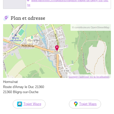
www.gammvert.fr/magasins/magasin-village-de-bligny-sur-ouc
he
Plan et adresse
© contributeurs OpenStreetMap
Corriger l’adresse ou la localisation
Horma'nat
Route d'Arnay le Duc 21360
21360 Bligny-sur-Ouche
Trajet Waze
Trajet Maps