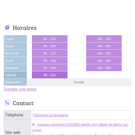
Horaires
Lundi
8h - 12h
14h - 18h
Mardi
8h - 12h
14h - 18h
Mercredi
8h - 12h
14h - 18h
Jeudi
8h - 12h
14h - 18h
Vendredi
8h - 12h
14h - 18h
Samedi
8h - 12h
Dimanche
Fermé
Signaler une erreur
Contact
Téléphone
Téléphoner à l'animalerie
magasin.gammvert.fr/610850-gamm-vert-village-de-bligny-sur-
ouche
Site web