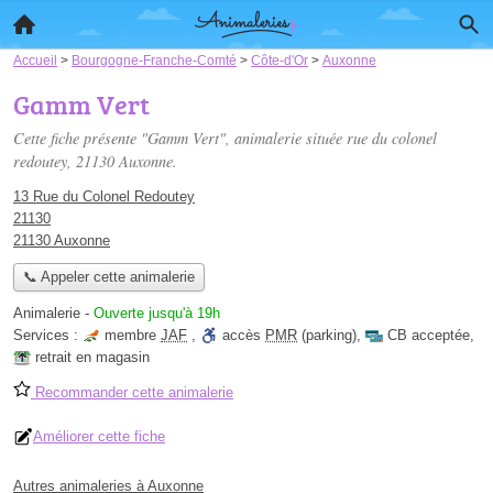
Accueil
>
Bourgogne-Franche-Comté
>
Côte-d'Or
>
Auxonne
Gamm Vert
Cette fiche présente "Gamm Vert", animalerie située
rue du colonel
redoutey
, 21130 Auxonne.
13 Rue du Colonel Redoutey
21130
21130 Auxonne
📞 Appeler cette animalerie
Animalerie
-
Ouverte jusqu'à 19h
Services :
membre
JAF
,
accès
PMR
(parking)
,
CB acceptée
,
retrait en magasin
Recommander cette animalerie
Améliorer cette fiche
Autres animaleries à Auxonne