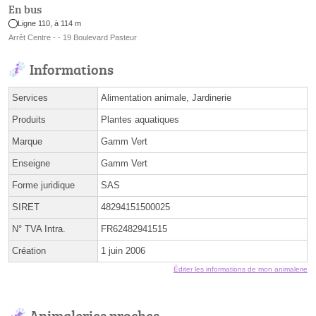
En bus
Ligne 110, à 114 m
Arrêt Centre - - 19 Boulevard Pasteur
Informations
Services
Alimentation animale, Jardinerie
Produits
Plantes aquatiques
Marque
Gamm Vert
Enseigne
Gamm Vert
Forme juridique
SAS
SIRET
48294151500025
N° TVA Intra.
FR62482941515
Création
1 juin 2006
Éditer les informations de mon animalerie
Animaleries proches