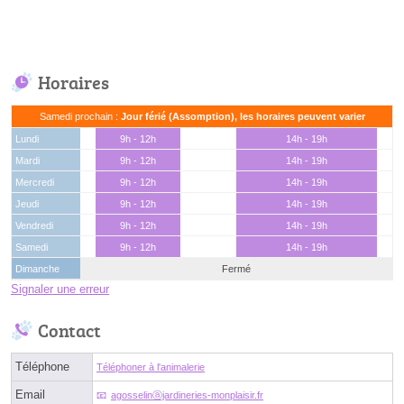
Horaires
Samedi prochain :
Jour férié (Assomption), les horaires peuvent varier
Lundi
9h - 12h
14h - 19h
Mardi
9h - 12h
14h - 19h
Mercredi
9h - 12h
14h - 19h
Jeudi
9h - 12h
14h - 19h
Vendredi
9h - 12h
14h - 19h
Samedi
9h - 12h
14h - 19h
Dimanche
Fermé
Signaler une erreur
Contact
Téléphone
Téléphoner à l'animalerie
Email
agosselinⓐjardineries-monplaisir.fr