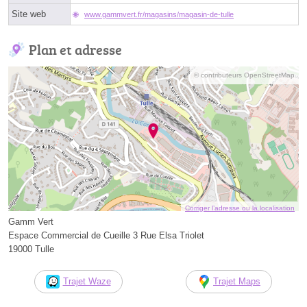
Site web
www.gammvert.fr/magasins/magasin-de-tulle
Plan et adresse
© contributeurs OpenStreetMap
Corriger l’adresse ou la localisation
Gamm Vert
Espace Commercial de Cueille 3 Rue Elsa Triolet
19000 Tulle
Trajet Waze
Trajet Maps