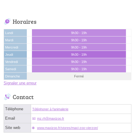
Horaires
Lundi
9h30 - 19h
Mardi
9h30 - 19h
Mercredi
9h30 - 19h
Jeudi
9h30 - 19h
Vendredi
9h30 - 19h
Samedi
9h30 - 19h
Dimanche
Fermé
Signaler une erreur
Contact
Téléphone
Téléphoner à l'animalerie
Email
mz.rhⓐmaxizoo.fr
Site web
www.maxizoo.fr/stores/maxi-zoo-vierzon/