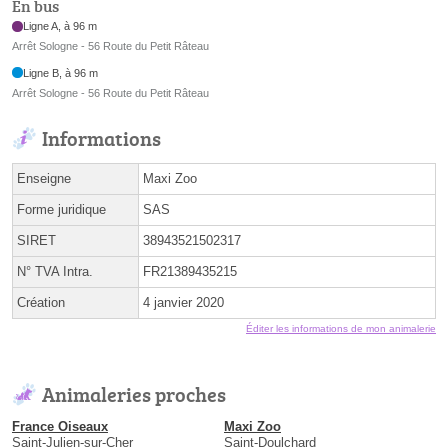
En bus
Ligne A, à 96 m
Arrêt Sologne - 56 Route du Petit Râteau
Ligne B, à 96 m
Arrêt Sologne - 56 Route du Petit Râteau
Informations
Enseigne
Maxi Zoo
Forme juridique
SAS
SIRET
38943521502317
N° TVA Intra.
FR21389435215
Création
4 janvier 2020
Éditer les informations de mon animalerie
Animaleries proches
France Oiseaux
Maxi Zoo
Saint-Julien-sur-Cher
Saint-Doulchard