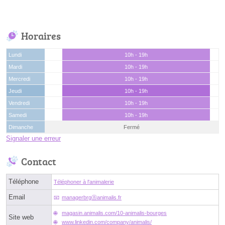
Horaires
Lundi
10h - 19h
Mardi
10h - 19h
Mercredi
10h - 19h
Jeudi
10h - 19h
Vendredi
10h - 19h
Samedi
10h - 19h
Dimanche
Fermé
Signaler une erreur
Contact
Téléphone
Téléphoner à l'animalerie
Email
managerbrgⓐanimalis.fr
magasin.animalis.com/10-animalis-bourges
Site web
www.linkedin.com/company/animalis/