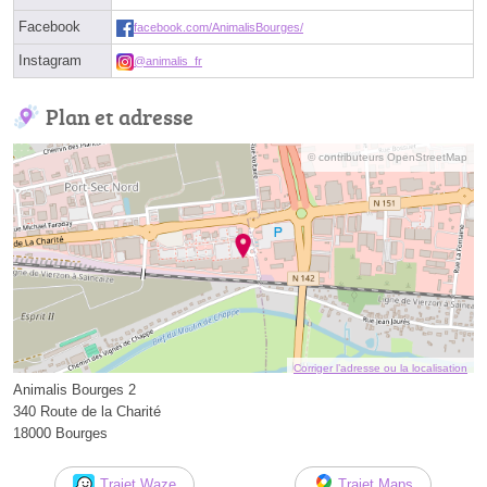
Facebook
facebook.com/AnimalisBourges/
Instagram
@animalis_fr
Plan et adresse
© contributeurs OpenStreetMap
Corriger l’adresse ou la localisation
Animalis Bourges 2
340 Route de la Charité
18000 Bourges
Trajet Waze
Trajet Maps