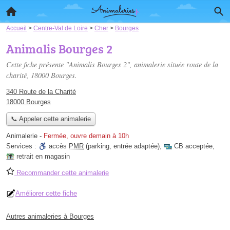
Accueil
>
Centre-Val de Loire
>
Cher
>
Bourges
Animalis Bourges 2
Cette fiche présente "Animalis Bourges 2", animalerie située
route de la
charité
, 18000 Bourges.
340 Route de la Charité
18000 Bourges
📞 Appeler cette animalerie
Animalerie
-
Fermée, ouvre demain à 10h
Services :
accès
PMR
(parking, entrée adaptée)
,
CB acceptée
,
retrait en magasin
Recommander cette animalerie
Améliorer cette fiche
Autres animaleries à Bourges