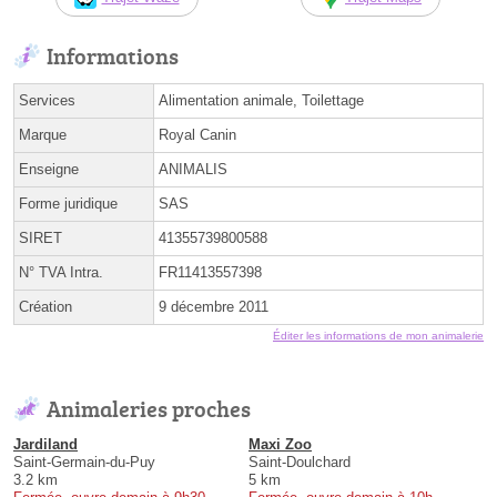
Informations
Services
Alimentation animale, Toilettage
Marque
Royal Canin
Enseigne
ANIMALIS
Forme juridique
SAS
SIRET
41355739800588
N° TVA Intra.
FR11413557398
Création
9 décembre 2011
Éditer les informations de mon animalerie
Animaleries proches
Jardiland
Maxi Zoo
Saint-Germain-du-Puy
Saint-Doulchard
3.2 km
5 km