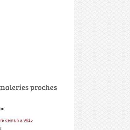
maleries proches
ron
re demain à 9h15
t