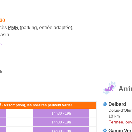
h30
cès
PMR
(parking, entrée adaptée)
,
gasin
e
de
Ani
Delbard
ié (Assomption), les horaires peuvent varier
Dolus-d'Olé
14h30 - 19h
18 km
Fermée, ouv
14h30 - 19h
Gamm Ver
14h30 - 19h