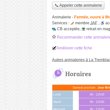
📞 Appeler cette animalerie
Animalerie
-
Fermée, ouvre à 9
Services :
membre
JAF
,
ac
CB acceptée
,
retrait en ma
Recommander cette animaleri
Améliorer cette fiche
Autres animaleries à La Trembla
Horaires
Samedi prochain :
Jour fér
Lundi
9h - 12h30
Mardi
9h - 12h30
Mercredi
9h - 12h30