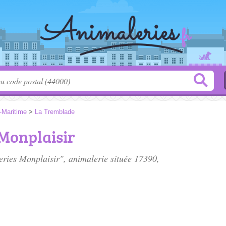
-Maritime
>
La Tremblade
 Monplaisir
neries Monplaisir", animalerie située
17390
,