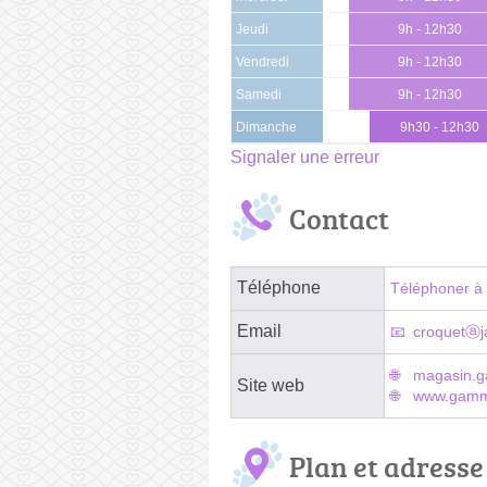
Jeudi
9h - 12h30
Vendredi
9h - 12h30
Samedi
9h - 12h30
Dimanche
9h30 - 12h30
Signaler une erreur
Contact
Téléphone
Téléphoner à 
Email
croquetⓐja
magasin.g
Site web
www.gammv
Plan et adresse