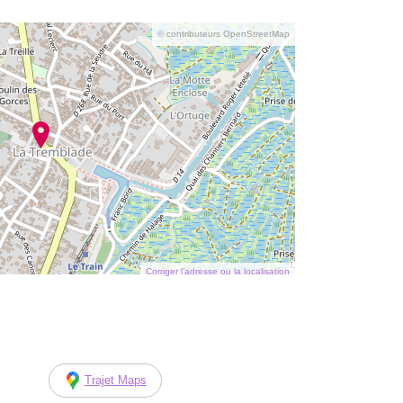
© contributeurs OpenStreetMap
Corriger l’adresse ou la localisation
Trajet Maps