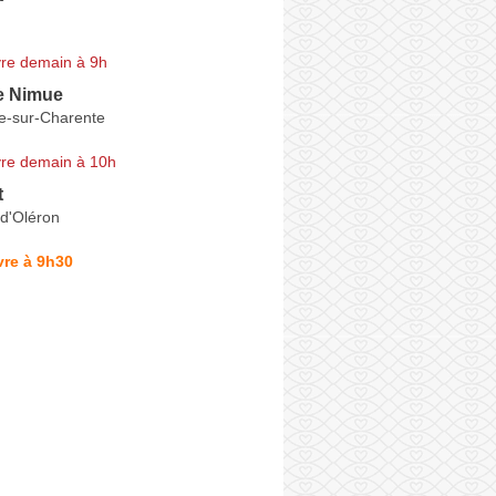
re demain à 9h
e Nimue
re-sur-Charente
re demain à 10h
t
-d'Oléron
vre à 9h30