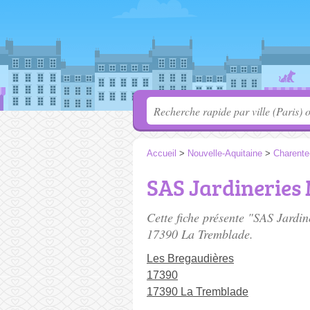
Accueil
>
Nouvelle-Aquitaine
>
Charente
SAS Jardineries
Cette fiche présente "SAS Jardi
17390 La Tremblade.
Les Bregaudières
17390
17390 La Tremblade