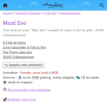
Accueil
>
Nouvelle-Aquitaine
>
Charente
>
Châteaubernard
Maxi Zoo
Cette fiche présente "Maxi Zoo", animalerie située
à côté de gémo
, 16100
Châteaubernard.
À Côté de Gémo
Zone Industrielle le Fief du Roy
Rue Pierre Latecoere
16100 Châteaubernard
📞 Appeler cette animalerie
Animalerie
-
Fermée, ouvre lundi à 9h30
Services :
accès
PMR
(parking, entrée adaptée)
,
CB acceptée
,
retrait en magasin
Recommander cette animalerie
Améliorer cette fiche