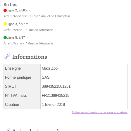
En bus
Ligne 2, à 585 m
Arrêt L'Anisserie - 1 Rue Samuel de Champlain
Ligne 3, à 97 m
Arrêt L'Arche - 7 Rue de l’Anisserie
Ligne 5, à 97 m
Arrêt L'Arche - 7 Rue de l’Anisserie
Informations
Enseigne
Maxi Zoo
Forme juridique
SAS
SIRET
38943521501251
N° TVA Intra.
FR21389435215
Création
1 février 2018
Éditer les informations de mon animalerie