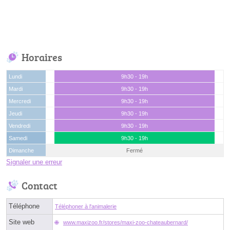
Horaires
Lundi
9h30 - 19h
Mardi
9h30 - 19h
Mercredi
9h30 - 19h
Jeudi
9h30 - 19h
Vendredi
9h30 - 19h
Samedi
9h30 - 19h
Dimanche
Fermé
Signaler une erreur
Contact
Téléphone
Téléphoner à l'animalerie
Site web
www.maxizoo.fr/stores/maxi-zoo-chateaubernard/