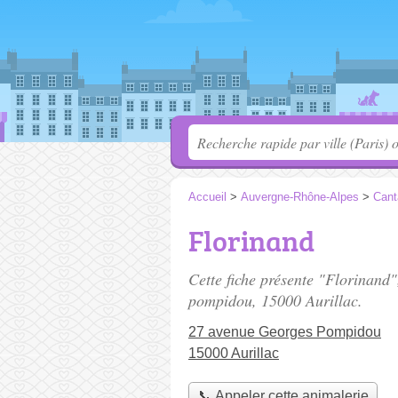
Accueil
>
Auvergne-Rhône-Alpes
>
Cant
Florinand
Cette fiche présente "Florinand"
pompidou
, 15000 Aurillac.
27 avenue Georges Pompidou
15000 Aurillac
📞 Appeler cette animalerie