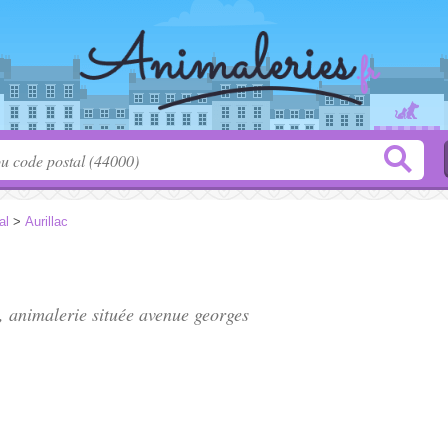
al
>
Aurillac
, animalerie située
avenue georges