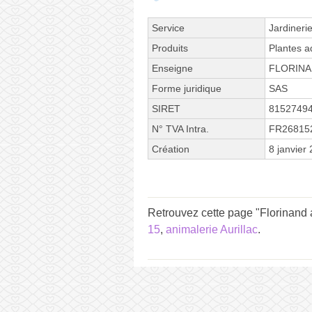
Service
Jardineri
Produits
Plantes a
Enseigne
FLORIN
Forme juridique
SAS
SIRET
8152749
N° TVA Intra.
FR26815
Création
8 janvier
Retrouvez cette page "Florinand
15
,
animalerie Aurillac
.