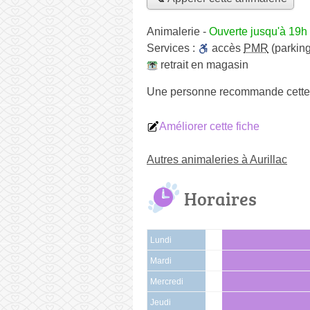
Animalerie
-
Ouverte jusqu'à 19h
Services :
accès
PMR
(parking
retrait en magasin
Une personne
recommande
cette
Améliorer cette fiche
Autres animaleries à Aurillac
Horaires
Lundi
Mardi
Mercredi
Jeudi