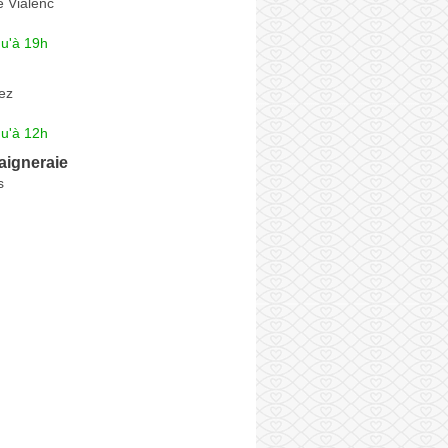
e Vialenc
qu'à 19h
ez
qu'à 12h
aigneraie
s