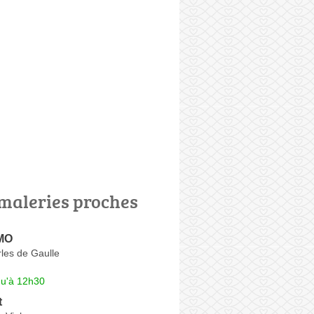
maleries proches
MO
les de Gaulle
qu'à 12h30
t