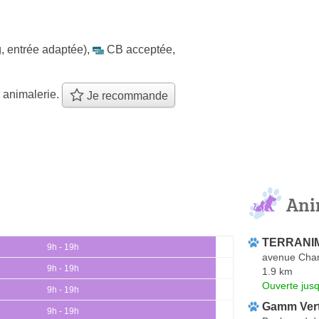
, entrée adaptée)
,
CB acceptée
,
 animalerie.
Je recommande
Ani
TERRANI
9h - 19h
avenue Char
9h - 19h
1.9 km
Ouverte jus
9h - 19h
Gamm Ver
9h - 19h