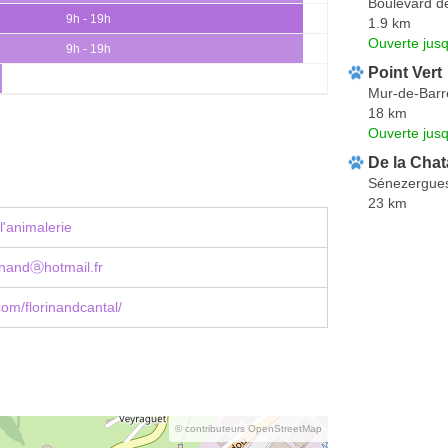
Boulevard d
9h - 19h
1.9 km
Ouverte jus
9h - 19h
Point Vert
Mur-de-Barr
18 km
Ouverte jus
De la Chat
Sénezergue
23 km
l'animalerie
inandⓐhotmail.fr
om/florinandcantal/
© contributeurs OpenStreetMap