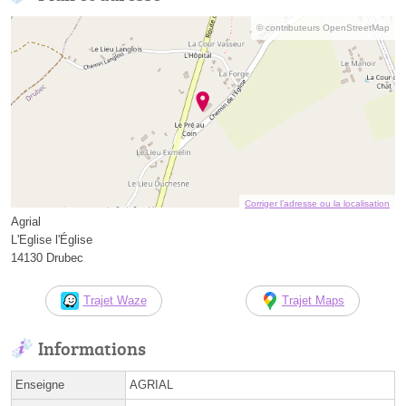
© contributeurs OpenStreetMap
Corriger l’adresse ou la localisation
Agrial
L'Eglise l'Église
14130 Drubec
Trajet Waze
Trajet Maps
Informations
Enseigne
AGRIAL