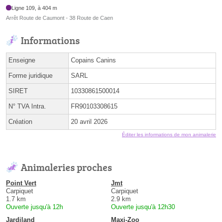
Ligne 109, à 404 m
Arrêt Route de Caumont - 38 Route de Caen
Informations
Enseigne
Copains Canins
Forme juridique
SARL
SIRET
10330861500014
N° TVA Intra.
FR90103308615
Création
20 avril 2026
Éditer les informations de mon animalerie
Animaleries proches
Point Vert
Jmt
Carpiquet
Carpiquet
1.7 km
2.9 km
Ouverte jusqu'à 12h
Ouverte jusqu'à 12h30
Jardiland
Maxi-Zoo