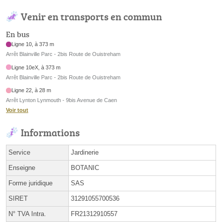
Venir en transports en commun
En bus
Ligne 10, à 373 m
Arrêt Blainville Parc - 2bis Route de Ouistreham
Ligne 10eX, à 373 m
Arrêt Blainville Parc - 2bis Route de Ouistreham
Ligne 22, à 28 m
Arrêt Lynton Lynmouth - 9bis Avenue de Caen
Voir tout
Informations
Service
Jardinerie
Enseigne
BOTANIC
Forme juridique
SAS
SIRET
31291055700536
N° TVA Intra.
FR21312910557