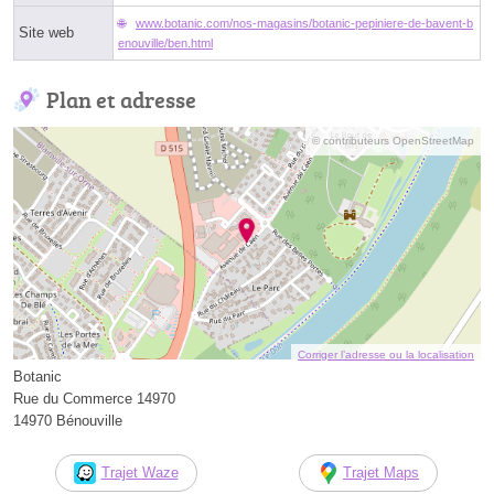
www.botanic.com/nos-magasins/botanic-pepiniere-de-bavent-b
Site web
enouville/ben.html
Plan et adresse
© contributeurs OpenStreetMap
Corriger l’adresse ou la localisation
Botanic
Rue du Commerce 14970
14970 Bénouville
Trajet Waze
Trajet Maps