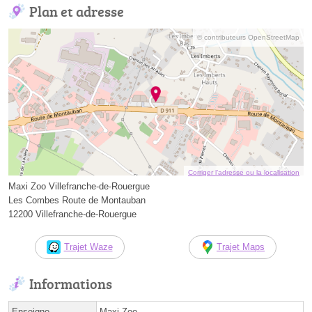
Plan et adresse
© contributeurs OpenStreetMap
Corriger l’adresse ou la localisation
Maxi Zoo Villefranche-de-Rouergue
Les Combes Route de Montauban
12200 Villefranche-de-Rouergue
Trajet Waze
Trajet Maps
Informations
Enseigne
Maxi Zoo