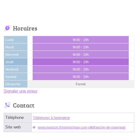
Horaires
Lundi
9h30 - 19h
Mardi
9h30 - 19h
Mercredi
9h30 - 19h
Jeudi
9h30 - 19h
Vendredi
9h30 - 19h
Samedi
9h30 - 19h
Dimanche
Fermé
Signaler une erreur
Contact
Téléphone
Téléphoner à l'animalerie
Site web
www.maxizoo.fr/stores/maxi-zoo-villefranche-de-rouergue/