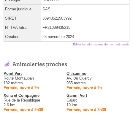
Forme juridique
SAS
SIRET
38943521503992
N° TVA Intra.
FR21389435215
Création
25 novembre 2024
Éditer les informations de mon animalerie
Animaleries proches
Point Vert
O'tisanimo
Route Montauban
Av. Du Quercy
132 mètres
955 mètres
Fermée, ouvre à 9h
Fermée, ouvre à 9h
Xena et Compagnie
Gamm Vert
Rue de la République
Cajarc
2.6 km
19 km
Fermée, ouvre à 9h30
Fermée, ouvre à 8h30