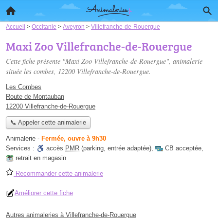
Accueil
>
Occitanie
>
Aveyron
>
Villefranche-de-Rouergue
Maxi Zoo Villefranche-de-Rouergue
Cette fiche présente "Maxi Zoo Villefranche-de-Rouergue", animalerie
située
les combes
, 12200 Villefranche-de-Rouergue.
Les Combes
Route de Montauban
12200 Villefranche-de-Rouergue
📞 Appeler cette animalerie
Animalerie
-
Fermée, ouvre à 9h30
Services :
accès
PMR
(parking, entrée adaptée)
,
CB acceptée
,
retrait en magasin
Recommander cette animalerie
Améliorer cette fiche
Autres animaleries à Villefranche-de-Rouergue