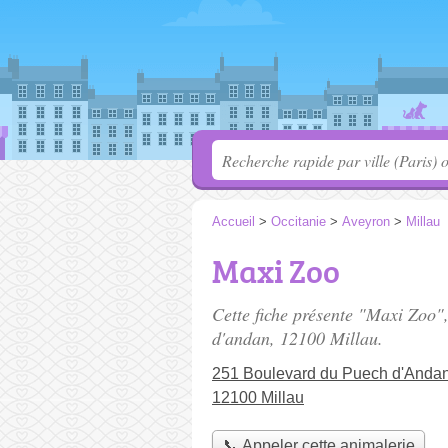
Accueil
>
Occitanie
>
Aveyron
>
Millau
Maxi Zoo
Cette fiche présente "Maxi Zoo"
d'andan
, 12100 Millau.
251 Boulevard du Puech d'Anda
12100 Millau
📞 Appeler cette animalerie