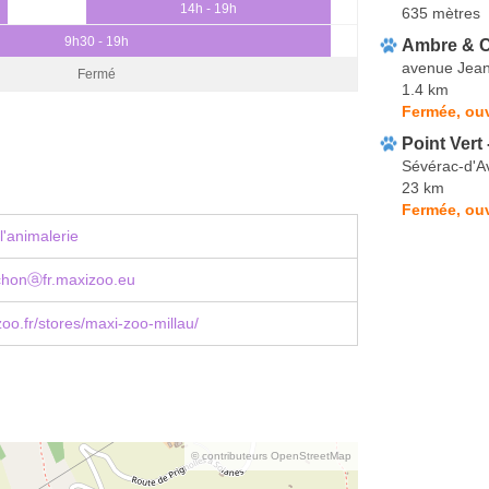
14h - 19h
635 mètres
9h30 - 19h
Ambre & C
avenue Jean
Fermé
1.4 km
Fermée, ouv
Point Vert
Sévérac-d'A
23 km
Fermée, ou
l'animalerie
chonⓐfr.maxizoo.eu
o.fr/stores/maxi-zoo-millau/
© contributeurs OpenStreetMap