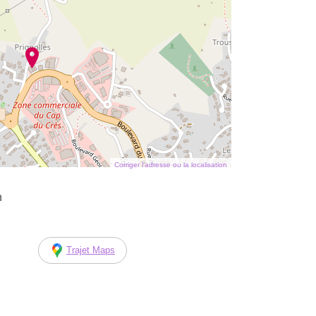
Corriger l’adresse ou la localisation
n
Trajet Maps