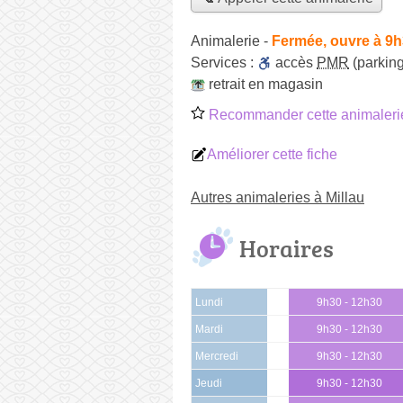
Animalerie
-
Fermée, ouvre à 9
Services :
accès
PMR
(parking
retrait en magasin
Recommander cette animaleri
Améliorer cette fiche
Autres animaleries à Millau
Horaires
Lundi
9h30 - 12h30
Mardi
9h30 - 12h30
Mercredi
9h30 - 12h30
Jeudi
9h30 - 12h30