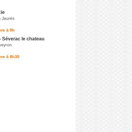
ie
 Jaurès
re à 9h
 - Séverac le chateau
veyron
vre à 8h30