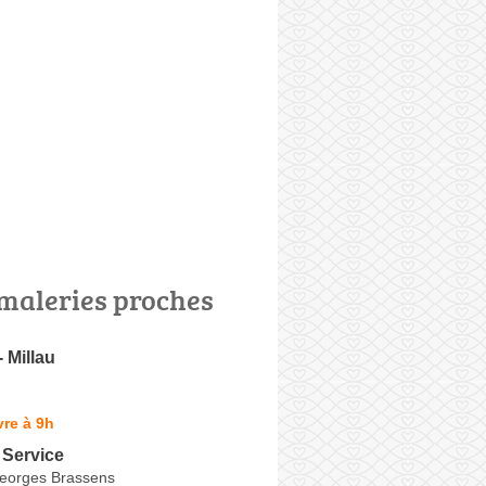
maleries proches
- Millau
re à 9h
 Service
eorges Brassens