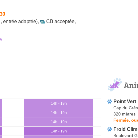
h30
, entrée adaptée)
,
CB acceptée
,
e
Ani
Point Vert 
14h - 19h
Cap du Crès
14h - 19h
320 mètres
Fermée, ouv
14h - 19h
Froid Clim
14h - 19h
Boulevard G