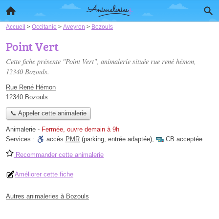
Accueil
>
Occitanie
>
Aveyron
>
Bozouls
Point Vert
Cette fiche présente "Point Vert", animalerie située
rue rené hémon
,
12340 Bozouls.
Rue René Hémon
12340 Bozouls
📞 Appeler cette animalerie
Animalerie
-
Fermée, ouvre demain à 9h
Services :
accès
PMR
(parking, entrée adaptée)
,
CB acceptée
Recommander cette animalerie
Améliorer cette fiche
Autres animaleries à Bozouls