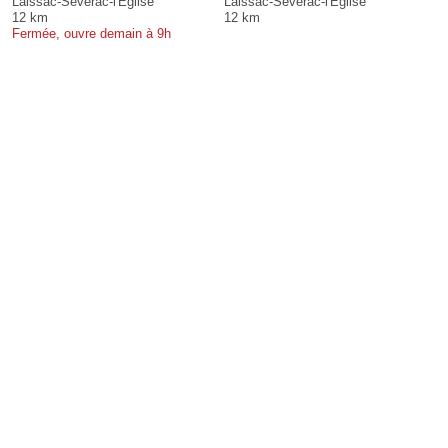
Laissac-Sévérac-l'Église
Laissac-Sévérac-l'Église
12 km
12 km
Fermée, ouvre demain à 9h