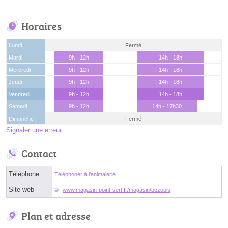
Horaires
Lundi
Fermé
Mardi
9h - 12h
14h - 18h
Mercredi
9h - 12h
14h - 18h
Jeudi
9h - 12h
14h - 18h
Vendredi
9h - 12h
14h - 18h
Samedi
9h - 12h
14h - 17h30
Dimanche
Fermé
Signaler une erreur
Contact
Téléphone
Téléphoner à l'animalerie
Site web
www.magasin-point-vert.fr/magasin/bozouls
Plan et adresse