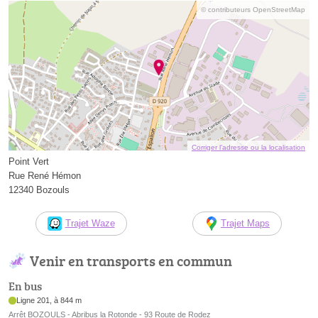
© contributeurs OpenStreetMap
Corriger l’adresse ou la localisation
Point Vert
Rue René Hémon
12340 Bozouls
Trajet Waze
Trajet Maps
Venir en transports en commun
En bus
Ligne 201, à 844 m
Arrêt BOZOULS - Abribus la Rotonde - 93 Route de Rodez