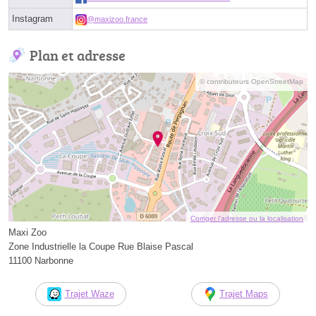
Instagram
@maxizoo.france
Plan et adresse
© contributeurs OpenStreetMap
Corriger l’adresse ou la localisation
Maxi Zoo
Zone Industrielle la Coupe Rue Blaise Pascal
11100 Narbonne
Trajet Waze
Trajet Maps