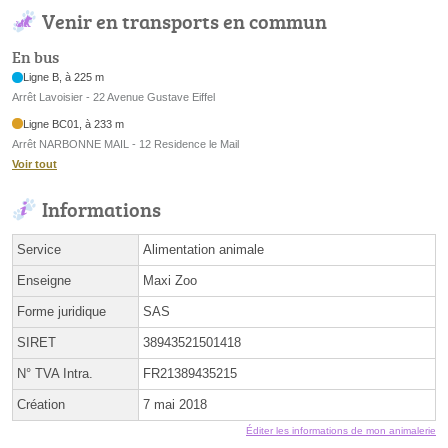
Venir en transports en commun
En bus
Ligne B, à 225 m
Arrêt Lavoisier - 22 Avenue Gustave Eiffel
Ligne BC01, à 233 m
Arrêt NARBONNE MAIL - 12 Residence le Mail
Voir tout
Informations
Service
Alimentation animale
Enseigne
Maxi Zoo
Forme juridique
SAS
SIRET
38943521501418
N° TVA Intra.
FR21389435215
Création
7 mai 2018
Éditer les informations de mon animalerie