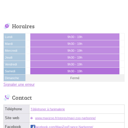
Horaires
Lundi
9h30 - 19h
Mardi
9h30 - 19h
Mercredi
9h30 - 19h
Jeudi
9h30 - 19h
Vendredi
9h30 - 19h
Samedi
9h30 - 19h
Dimanche
Fermé
Signaler une erreur
Contact
Téléphone
Téléphoner à l'animalerie
Site web
www.maxizoo.fr/stores/maxi-zoo-narbonne/
Facebook
facebook.com/MaxiZooFrance.Narbonne/