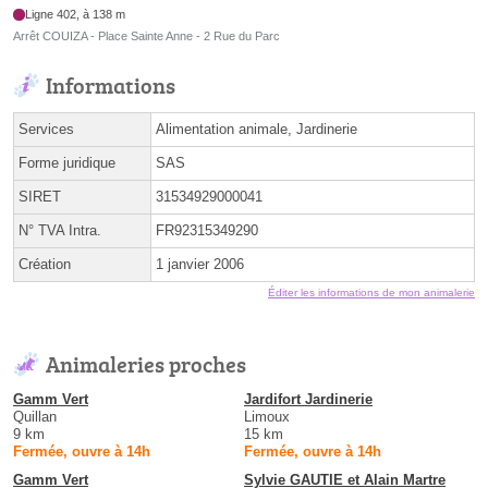
Ligne 402, à 138 m
Arrêt COUIZA - Place Sainte Anne - 2 Rue du Parc
Informations
Services
Alimentation animale, Jardinerie
Forme juridique
SAS
SIRET
31534929000041
N° TVA Intra.
FR92315349290
Création
1 janvier 2006
Éditer les informations de mon animalerie
Animaleries proches
Gamm Vert
Jardifort Jardinerie
Quillan
Limoux
9 km
15 km
Fermée, ouvre à 14h
Fermée, ouvre à 14h
Gamm Vert
Sylvie GAUTIE et Alain Martre