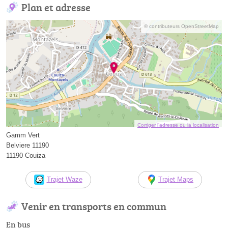
Plan et adresse
© contributeurs OpenStreetMap
Corriger l’adresse ou la localisation
Gamm Vert
Belviere 11190
11190 Couiza
Trajet Waze
Trajet Maps
Venir en transports en commun
En bus