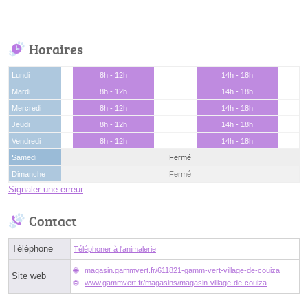
Horaires
Lundi
8h - 12h
14h - 18h
Mardi
8h - 12h
14h - 18h
Mercredi
8h - 12h
14h - 18h
Jeudi
8h - 12h
14h - 18h
Vendredi
8h - 12h
14h - 18h
Samedi
Fermé
Dimanche
Fermé
Signaler une erreur
Contact
Téléphone
Téléphoner à l'animalerie
magasin.gammvert.fr/611821-gamm-vert-village-de-couiza
Site web
www.gammvert.fr/magasins/magasin-village-de-couiza