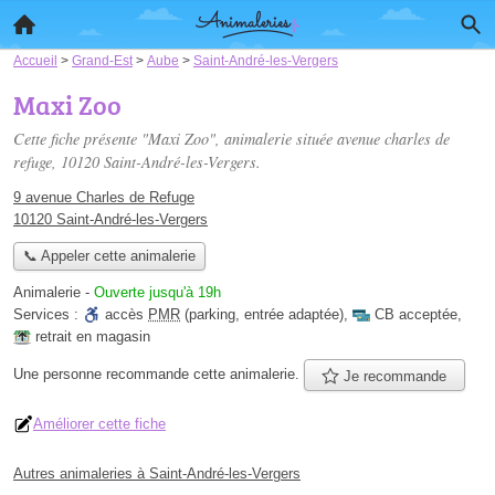
Accueil
>
Grand-Est
>
Aube
>
Saint-André-les-Vergers
Maxi Zoo
Cette fiche présente "Maxi Zoo", animalerie située
avenue charles de
refuge
, 10120 Saint-André-les-Vergers.
9 avenue Charles de Refuge
10120 Saint-André-les-Vergers
📞 Appeler cette animalerie
Animalerie
-
Ouverte jusqu'à 19h
Services :
accès
PMR
(parking, entrée adaptée)
,
CB acceptée
,
retrait en magasin
Une personne
recommande
cette animalerie.
Je recommande
Améliorer cette fiche
Autres animaleries à Saint-André-les-Vergers