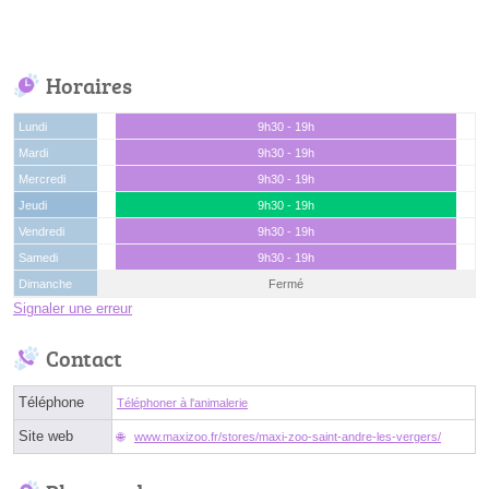
Horaires
Lundi
9h30 - 19h
Mardi
9h30 - 19h
Mercredi
9h30 - 19h
Jeudi
9h30 - 19h
Vendredi
9h30 - 19h
Samedi
9h30 - 19h
Dimanche
Fermé
Signaler une erreur
Contact
Téléphone
Téléphoner à l'animalerie
Site web
www.maxizoo.fr/stores/maxi-zoo-saint-andre-les-vergers/