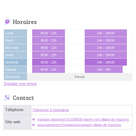
Horaires
Lundi
8h30 - 12h
14h - 18h30
Mardi
8h30 - 12h
14h - 18h30
Mercredi
8h30 - 12h
14h - 18h30
Jeudi
8h30 - 12h
14h - 18h30
Vendredi
8h30 - 12h
14h - 18h30
Samedi
8h30 - 12h
14h - 18h
Dimanche
Fermé
Signaler une erreur
Contact
Téléphone
Téléphoner à l'animalerie
magasin.gammvert.fr/1596830-gamm-vert-village-de-mazeres
Site web
www.gammvert.fr/magasins/magasin-village-de-mazeres