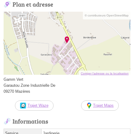
Plan et adresse
© contributeurs OpenStreetMap
Corriger l’adresse ou la localisation
Gamm Vert
Garautou Zone Industrielle De
09270 Mazères
Trajet Waze
Trajet Maps
Informations
Service
Jardinerie