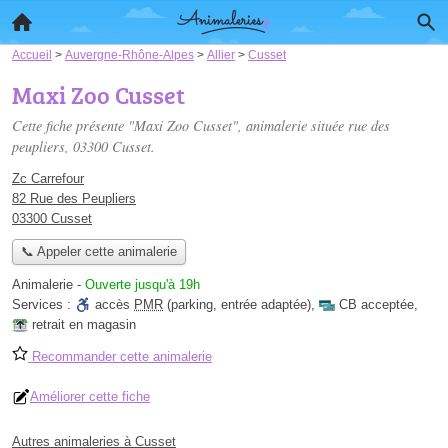
Accueil
>
Auvergne-Rhône-Alpes
>
Allier
>
Cusset
Maxi Zoo Cusset
Cette fiche présente "Maxi Zoo Cusset", animalerie située
rue des
peupliers
, 03300 Cusset.
Zc Carrefour
82 Rue des Peupliers
03300 Cusset
📞 Appeler cette animalerie
Animalerie
-
Ouverte jusqu'à 19h
Services :
accès
PMR
(parking, entrée adaptée)
,
CB acceptée
,
retrait en magasin
Recommander cette animalerie
Améliorer cette fiche
Autres animaleries à Cusset