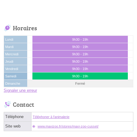
Horaires
Lundi
9h30 - 19h
Mardi
9h30 - 19h
Mercredi
9h30 - 19h
Jeudi
9h30 - 19h
Vendredi
9h30 - 19h
Samedi
9h30 - 19h
Dimanche
Fermé
Signaler une erreur
Contact
Téléphone
Téléphoner à l'animalerie
Site web
www.maxizoo.fr/stores/maxi-zoo-cusset/