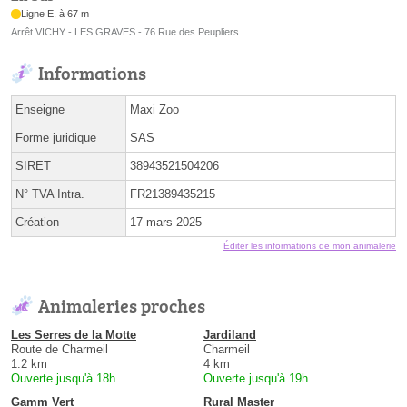
Ligne E, à 67 m
Arrêt VICHY - LES GRAVES - 76 Rue des Peupliers
Informations
Enseigne
Maxi Zoo
Forme juridique
SAS
SIRET
38943521504206
N° TVA Intra.
FR21389435215
Création
17 mars 2025
Éditer les informations de mon animalerie
Animaleries proches
Les Serres de la Motte
Jardiland
Route de Charmeil
Charmeil
1.2 km
4 km
Ouverte jusqu'à 18h
Ouverte jusqu'à 19h
Gamm Vert
Rural Master