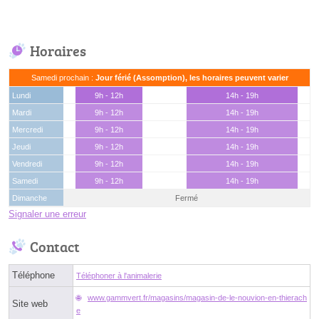
Horaires
Samedi prochain :
Jour férié (Assomption), les horaires peuvent varier
Lundi
9h - 12h
14h - 19h
Mardi
9h - 12h
14h - 19h
Mercredi
9h - 12h
14h - 19h
Jeudi
9h - 12h
14h - 19h
Vendredi
9h - 12h
14h - 19h
Samedi
9h - 12h
14h - 19h
Dimanche
Fermé
Signaler une erreur
Contact
Téléphone
Téléphoner à l'animalerie
www.gammvert.fr/magasins/magasin-de-le-nouvion-en-thierach
Site web
e