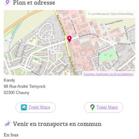
Plan et adresse
© contributeurs OpenStreetMap
Corriger l’adresse ou la localisation
Kandy
98 Rue André Ternynck
02300 Chauny
Trajet Waze
Trajet Maps
Venir en transports en commun
En bus