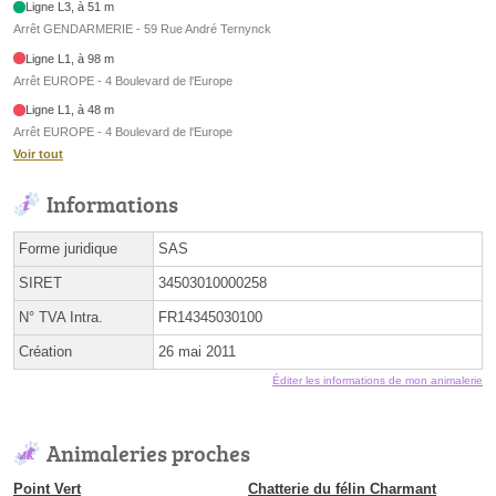
Ligne L3, à 51 m
Arrêt GENDARMERIE - 59 Rue André Ternynck
Ligne L1, à 98 m
Arrêt EUROPE - 4 Boulevard de l'Europe
Ligne L1, à 48 m
Arrêt EUROPE - 4 Boulevard de l'Europe
Voir tout
Informations
Forme juridique
SAS
SIRET
34503010000258
N° TVA Intra.
FR14345030100
Création
26 mai 2011
Éditer les informations de mon animalerie
Animaleries proches
Point Vert
Chatterie du félin Charmant