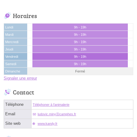
Horaires
Lundi
9h - 19h
Mardi
9h - 19h
Mercredi
9h - 19h
Jeudi
9h - 19h
Vendredi
9h - 19h
Samedi
9h - 19h
Dimanche
Fermé
Signaler une erreur
Contact
Téléphone
Téléphoner à l'animalerie
Email
ludovic.minyⓐcamphes.fr
Site web
www.kandy.fr