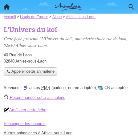
Accueil
>
Hauts-de-France
>
Aisne
>
Athies-sous-Laon
L'Univers du koï
Cette fiche présente "L'Univers du koï", animalerie située
rue de laon
,
02840 Athies-sous-Laon.
40 Rue de Laon
02840 Athies-sous-Laon
📞 Appeler cette animalerie
Services :
accès
PMR
(parking, entrée adaptée)
,
CB acceptée
Recommander cette animalerie
Améliorer cette fiche
Renseigner les horaires
Autres animaleries à Athies-sous-Laon